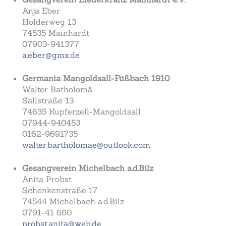
Anja Eber
Holderweg 13
74535 Mainhardt
07903-941377
a.eber@gmx.de
Germania Mangoldsall-Füßbach 1910
Walter Batholomä
Sallstraße 13
74635 Kupferzell-Mangoldsall
07944-940453
0162-9691735
walter.bartholomae@outlook.com
Gesangverein Michelbach a.d.Bilz
Anita Probst
Schenkenstraße 17
74544 Michelbach a.d.Bilz
0791-41 660
probst.anita@web.de