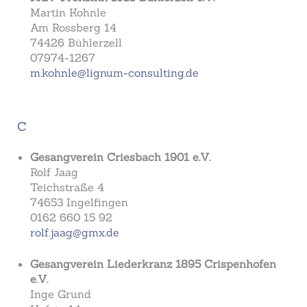
Martin Kohnle
Am Rossberg 14
74426 Bühlerzell
07974-1267
m.kohnle@lignum-consulting.de
C
Gesangverein Criesbach 1901 e.V.
Rolf Jaag
Teichstraße 4
74653 Ingelfingen
0162 660 15 92
rolf.jaag@gmx.de
Gesangverein Liederkranz 1895 Crispenhofen
e.V.
Inge Grund