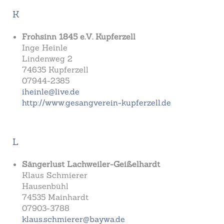
K
Frohsinn 1845 e.V. Kupferzell
Inge Heinle
Lindenweg 2
74635 Kupferzell
07944-2385
iheinle@live.de
http://www.gesangverein-kupferzell.de
L
Sängerlust Lachweiler-Geißelhardt
Klaus Schmierer
Hausenbühl
74535 Mainhardt
07903-3788
klaus.schmierer@baywa.de