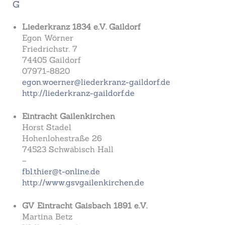
G
Liederkranz 1834 e.V. Gaildorf
Egon Wörner
Friedrichstr. 7
74405 Gaildorf
07971-8820
egon.woerner@liederkranz-gaildorf.de
http://liederkranz-gaildorf.de
Eintracht Gailenkirchen
Horst Stadel
Hohenlohestraße 26
74523 Schwäbisch Hall
–
fbl.thier@t-online.de
http://www.gsvgailenkirchen.de
GV Eintracht Gaisbach 1891 e.V.
Martina Betz