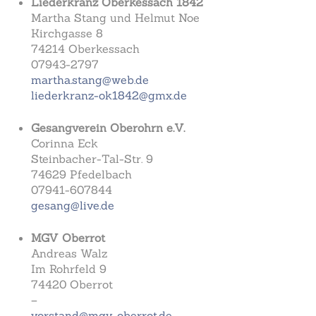
Liederkranz Oberkessach 1842
Martha Stang und Helmut Noe
Kirchgasse 8
74214 Oberkessach
07943-2797
martha.stang@web.de
liederkranz-ok1842@gmx.de
Gesangverein Oberohrn e.V.
Corinna Eck
Steinbacher-Tal-Str. 9
74629 Pfedelbach
07941-607844
gesang@live.de
MGV Oberrot
Andreas Walz
Im Rohrfeld 9
74420 Oberrot
–
vorstand@mgv-oberrot.de