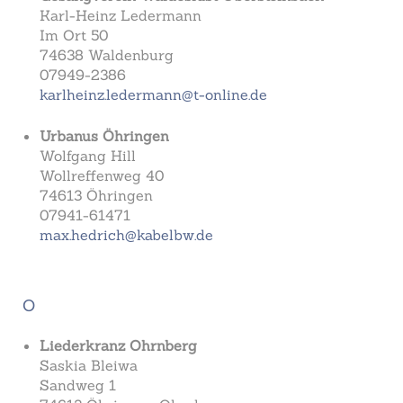
Karl-Heinz Ledermann
Im Ort 50
74638 Waldenburg
07949-2386
karlheinz.ledermann@t-online.de
Urbanus Öhringen
Wolfgang Hill
Wollreffenweg 40
74613 Öhringen
07941-61471
max.hedrich@kabelbw.de
O
Liederkranz Ohrnberg
Saskia Bleiwa
Sandweg 1