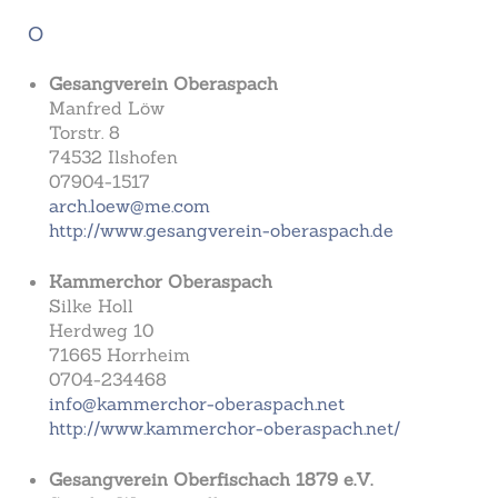
O
Gesangverein Oberaspach
Manfred Löw
Torstr. 8
74532 Ilshofen
07904-1517
arch.loew@me.com
http://www.gesangverein-oberaspach.de
Kammerchor Oberaspach
Silke Holl
Herdweg 10
71665 Horrheim
0704-234468
info@kammerchor-oberaspach.net
http://www.kammerchor-oberaspach.net/
Gesangverein Oberfischach 1879 e.V.