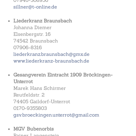
07946-308956
sillner@t-online.de
Liederkranz Braunsbach
Johanna Diemer
Elsenbergstr. 16
74542 Braunsbach
07906-8316
liederkranz.braunsbach@gmx.de
www.liederkranz-braunsbach.de
Gesangverein Eintracht 1909 Bröckingen-
Unterrot
Marek Hans Schirmer
Reutfeldstr. 2
74405 Gaildorf-Unterrot
0170-9355803
gsv.broeckingen.unterrot@gmail.com
MGV Bubenorbis
Rainer Langenstein