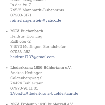
In der Au 7
74535 Mainhardt-Bubenorbis
07903-3171
rainerlangenstein@yahoo.de
MGV Buchenbach
Heidrun Hornung
Railhöfer-2
74673 Mulfingen-Berndshofen
07938-262
heidrun1707@gmail.com
Liederkranz 1856 Bühlertann e.V.
Andrea Hedinger
Galgenbergweg 9
74424 Bühlertann
07973-91 11 81
1.Vorsitz@liederkranz-buehlertann.de
MGV Frohsinn 1918 Bühlerzell e.V.