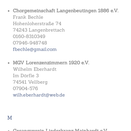
Chorgemeinschaft Langenbeutingen 1886 e.V.
Frank Bechle
Hohenloherstraße 74
74243 Langenbrettach
0160-8310349
07946-948748
fbechle@gmail.com
MGV Lorenzenzimmern 1920 e.V.
Wilhelm Eberhardt
Im Dörfle 3
74541 Vellberg
07904-576
wilh.eberhardt@web.de
M
Gesangverein Liederkranz Mainhardt e.V.