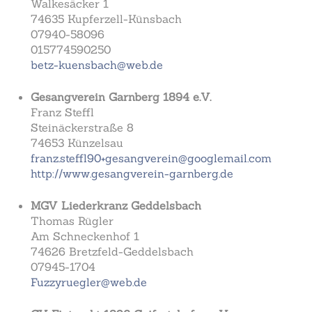
Walkesäcker 1
74635 Kupferzell-Künsbach
07940-58096
015774590250
betz-kuensbach@web.de
Gesangverein Garnberg 1894 e.V.
Franz Steffl
Steinäckerstraße 8
74653 Künzelsau
franz.steffl90+gesangverein@googlemail.com
http://www.gesangverein-garnberg.de
MGV Liederkranz Geddelsbach
Thomas Rügler
Am Schneckenhof 1
74626 Bretzfeld-Geddelsbach
07945-1704
Fuzzyruegler@web.de