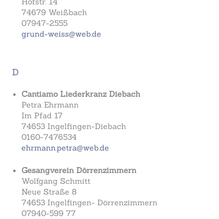
Hofstr. 14
74679 Weißbach
07947-2555
grund-weiss@web.de
D
Cantiamo Liederkranz Diebach
Petra Ehrmann
Im Pfad 17
74653 Ingelfingen-Diebach
0160-7476534
ehrmann.petra@web.de
Gesangverein Dörrenzimmern
Wolfgang Schmitt
Neue Straße 8
74653 Ingelfingen- Dörrenzimmern
07940-599 77