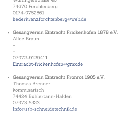
Wülfingerstraße 46
74670 Forchtenberg
0174-9752561
liederkranz.forchtenberg@web.de
Gesangverein Eintracht Frickenhofen 1878 e.V.
Alice Braun
–
–
07972-9129411
Eintracht-frickenhofen@gmx.de
Gesangverein Eintracht Fronrot 1905 e.V.
Thomas Brenner
kommisarisch
74424 Bühlertann-Halden
07973-5323
Info@stb-schneidetechnik.de