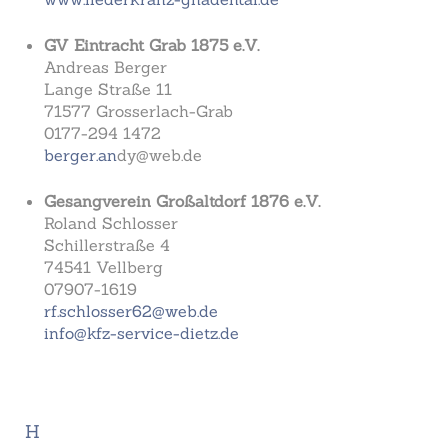
GV Eintracht Grab 1875 e.V.
Andreas Berger
Lange Straße 11
71577 Grosserlach-Grab
0177-294 1472
berger.an
dy@web.de
Gesangverein Großaltdorf 1876 e.V.
Roland Schlosser
Schillerstraße 4
74541 Vellberg
07907-1619
rf.schlosser62@web.de
info@kfz-service-dietz.de
H