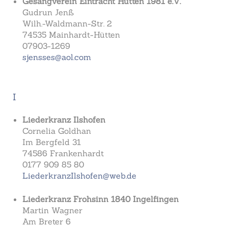
Gesangverein Eintracht Hütten 1981 e.V.
Gudrun Jenß
Wilh.-Waldmann-Str. 2
74535 Mainhardt-Hütten
07903-1269
sjensses@aol.com
I
Liederkranz Ilshofen
Cornelia Goldhan
Im Bergfeld 31
74586 Frankenhardt
0177 909 85 80
LiederkranzIlshofen@web.de
Liederkranz Frohsinn 1840 Ingelfingen
Martin Wagner
Am Breter 6