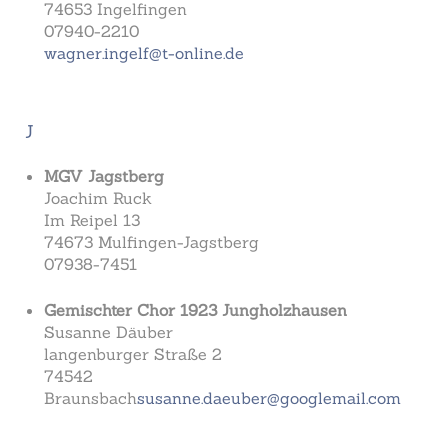
74653 Ingelfingen
07940-2210
wagner.ingelf@t-online.de
J
MGV Jagstberg
Joachim Ruck
Im Reipel 13
74673 Mulfingen-Jagstberg
07938-7451
Gemischter Chor 1923 Jungholzhausen
Susanne Däuber
langenburger Straße 2
74542
Braunsbach
susanne.daeuber@googlemail.com