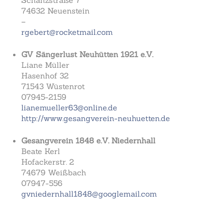
Schanzstraße 7
74632 Neuenstein
–
rgebert@rocketmail.com
GV Sängerlust Neuhütten 1921 e.V.
Liane Müller
Hasenhof 32
71543 Wüstenrot
07945-2159
lianemueller63@online.de
http://www.gesangverein-neuhuetten.de
Gesangverein 1848 e.V. Niedernhall
Beate Kerl
Hofackerstr. 2
74679 Weißbach
07947-556
gvniedernhall1848@googlemail.com