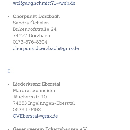
wolfgang.schmitt71@web.de
Chorpunkt Dörzbach
Sandra Öchslen
Birkenhofstraße 24
74677 Dörzbach
0173-876-8304
chorpunktdoerzbach@gmx.de
E
Liederkranz Eberstal
Margret Schneider
Jäuchernstr. 10
74653 Ingelfingen-Eberstal
06294-6492
GVEberstal@gmx.de
Gesangverein Eckartshausen e.V.