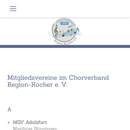
Zum
Inhalt
springen
Mitgliedsvereine
im
Chorverband
Mitgliedsvereine im Chorverband
Region-
Region-Kocher e. V.
Kocher
e.
V.
A
MGV Adolzfurt
Matthias Blinzinger