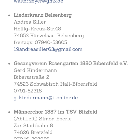
walter.zeyer@gmx.de
Liederkranz Belsenberg
Andrea Siller
Heilig-Kreuz-Str.48
74653 Künzelsau-Belsenberg
freitags: 07940-53605
19andreasiller63@gmail.com
Gesangverein Rosengarten 1880 Bibersfeld e.V.
Gerd Kindermann
Bibersstraße 2
74523 Schwäbisch Hall-Bibersfeld
0791-52318
g-kindermann@t-online.de
Männerchor 1887 im TSV Bitzfeld
(Abt.Leit.) Simon Eberle
Zur Stadtbahn 8
74626 Bretzfeld