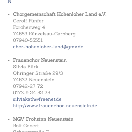
N
Chorgemeinschaft Hohenloher Land e.V.
Gerolf Fünfer
Forchenweg 4
74653 Künzelsau-Garnberg
07940-55551
chor-hohenloher-land@gmx.de
Frauenchor Neuenstein
Silvia Bürk
Öhringer Straße 29/3
74632 Neuenstein
07942-27 72
0173-9 24 52 25
silviakath@freenet.de
http://www.frauenchor-neuenstein.de
MGV Frohsinn Neuenstein
Rolf Gebert