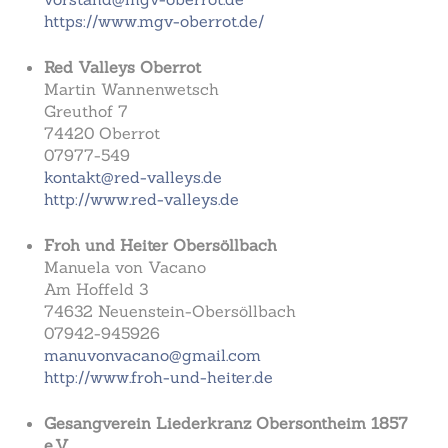
https://www.mgv-oberrot.de/
Red Valleys Oberrot
Martin Wannenwetsch
Greuthof 7
74420 Oberrot
07977-549
kontakt@red-valleys.de
http://www.red-valleys.de
Froh und Heiter Obersöllbach
Manuela von Vacano
Am Hoffeld 3
74632 Neuenstein-Obersöllbach
07942-945926
manuvonvacano@gmail.com
http://www.froh-und-heiter.de
Gesangverein Liederkranz Obersontheim 1857
e.V.