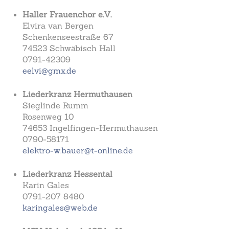
Haller Frauenchor e.V.
Elvira van Bergen
Schenkenseestraße 67
74523 Schwäbisch Hall
0791-42309
eelvi@gmx.de
Liederkranz Hermuthausen
Sieglinde Rumm
Rosenweg 10
74653 Ingelfingen-Hermuthausen
0790-58171
elektro-w.bauer@t-online.de
Liederkranz Hessental
Karin Gales
0791-207 8480
karingales@web.de