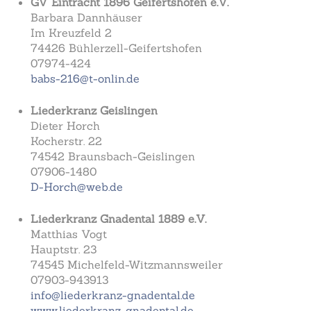
GV Eintracht 1896 Geifertshofen e.V.
Barbara Dannhäuser
Im Kreuzfeld 2
74426 Bühlerzell-Geifertshofen
07974-424
babs-216@t-onlin.de
Liederkranz Geislingen
Dieter Horch
Kocherstr. 22
74542 Braunsbach-Geislingen
07906-1480
D-Horch@web.de
Liederkranz Gnadental 1889 e.V.
Matthias Vogt
Hauptstr. 23
74545 Michelfeld-Witzmannsweiler
07903-943913
info@liederkranz-gnadental.de
www.liederkranz-gnadental.de