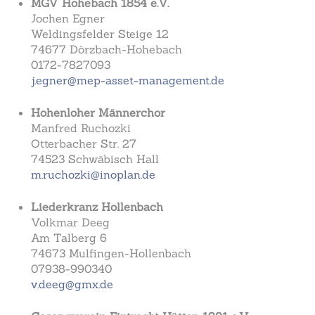
MGV Hohebach 1854 e.V.
Jochen Egner
Weldingsfelder Steige 12
74677 Dörzbach-Hohebach
0172-7827093
j.egner@mep-asset-management.de
Hohenloher Männerchor
Manfred Ruchozki
Otterbacher Str. 27
74523 Schwäbisch Hall
m.ruchozki@inoplan.de
Liederkranz Hollenbach
Volkmar Deeg
Am Talberg 6
74673 Mulfingen-Hollenbach
07938-990340
v.deeg@gmx.de