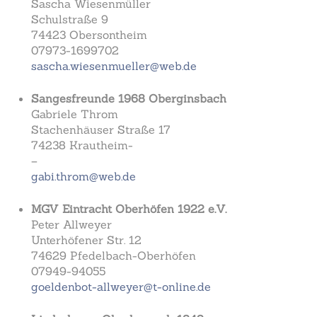
Sascha Wiesenmüller
Schulstraße 9
74423 Obersontheim
07973-1699702
sascha.wiesenmueller@web.de
Sangesfreunde 1968 Oberginsbach
Gabriele Throm
Stachenhäuser Straße 17
74238 Krautheim-
–
gabi.throm@web.de
MGV Eintracht Oberhöfen 1922 e.V.
Peter Allweyer
Unterhöfener Str. 12
74629 Pfedelbach-Oberhöfen
07949-94055
goeldenbot-allweyer@t-online.de