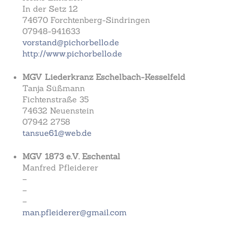
In der Setz 12
74670 Forchtenberg-Sindringen
07948-941633
vorstand@pichorbello.de
http://www.pichorbello.de
MGV Liederkranz Eschelbach-Kesselfeld
Tanja Süßmann
Fichtenstraße 35
74632 Neuenstein
07942 2758
tansue61@web.de
MGV 1873 e.V. Eschental
Manfred Pfleiderer
–
–
–
man.pfleiderer@gmail.com