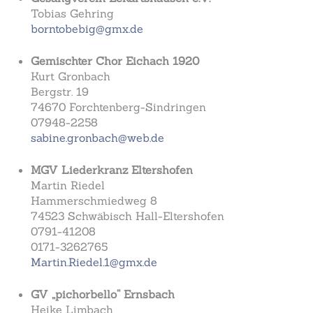
Tobias Gehring
borntobebig@gmx.de
Gemischter Chor Eichach 1920
Kurt Gronbach
Bergstr. 19
74670 Forchtenberg-Sindringen
07948-2258
sabine.gronbach@web.de
MGV Liederkranz Eltershofen
Martin Riedel
Hammerschmiedweg 8
74523 Schwäbisch Hall-Eltershofen
0791-41208
0171-3262765
Martin.Riedel.1@gmx.de
GV „pichorbello“ Ernsbach
Heike Limbach