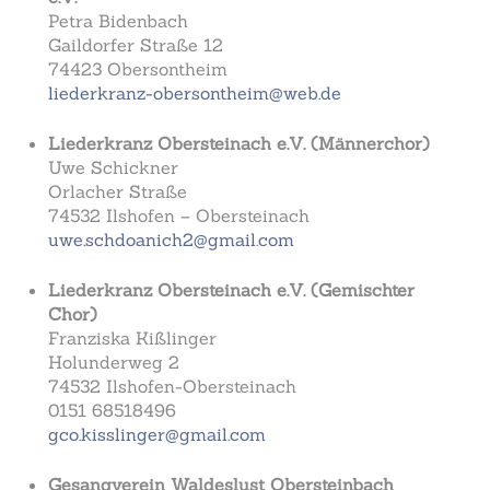
Petra Bidenbach
Gaildorfer Straße 12
74423 Obersontheim
liederkranz-obersontheim@web.de
Liederkranz Obersteinach e.V. (Männerchor)
Uwe Schickner
Orlacher Straße
74532 Ilshofen – Obersteinach
uwe.schdoanich2@gmail.com
Liederkranz Obersteinach e.V. (Gemischter
Chor)
Franziska Kißlinger
Holunderweg 2
74532 Ilshofen-Obersteinach
0151 68518496
gco.kisslinger@gmail.com
Gesangverein Waldeslust Obersteinbach