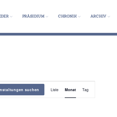
EDER
PRÄSIDIUM
CHRONIK
ARCHIV
V
anstaltungen suchen
Liste
Monat
Tag
e
r
a