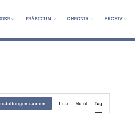
EDER
PRÄSIDIUM
CHRONIK
ARCHIV
V
anstaltungen suchen
Liste
Monat
Tag
e
r
a