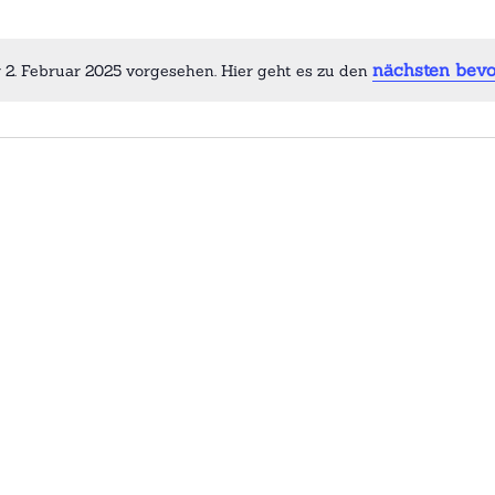
nächsten bevo
 2. Februar 2025 vorgesehen. Hier geht es zu den
H
i
n
w
e
i
s