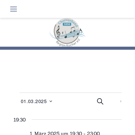
Zum
Inhalt
springen
Veranstaltungen
V
V
01.03.2025
Suche
für
e
Tag
e
1.
r
r
D
März
a
a
19:30
a
2025
t
n
n
u
1. März 2025 um 19:30
-
23:00