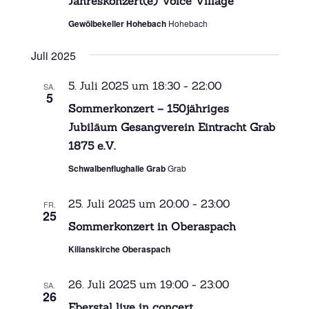
Jahreskonzert(e) Voice Village
i
Gewölbekeller Hohebach
Hohebach
o
n
Juli 2025
5. Juli 2025 um 18:30
-
22:00
SA.
5
Sommerkonzert – 150jähriges
Jubiläum Gesangverein Eintracht Grab
1875 e.V.
Schwalbenflughalle Grab
Grab
25. Juli 2025 um 20:00
-
23:00
FR.
25
Sommerkonzert in Oberaspach
Kilianskirche Oberaspach
26. Juli 2025 um 19:00
-
23:00
SA.
26
Eberstal live in concert