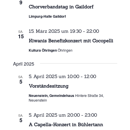
s
9
s
m
Chorverbandstag in Gaildorf
t
t
w
a
Limpurg-Halle Gaildorf
ä
a
l
h
l
l
t
15. März 2025 um 19:30
-
22:00
SA.
t
15
e
u
Kiwanis Benefizkonzert mit Cocopelli
u
n
n
.
n
Kultura Öhringen
Öhringen
g
g
e
April 2025
A
n
n
S
5. April 2025 um 10:00
-
12:00
SA.
s
5
u
Vorständesitzung
i
c
Neuenstein, Gemeindehaus
Hintere Straße 34,
c
h
Neuenstein
h
e
t
u
5. April 2025 um 20:00
-
23:00
SA.
5
e
n
A Capella-Konzert in Bühlertann
n
d