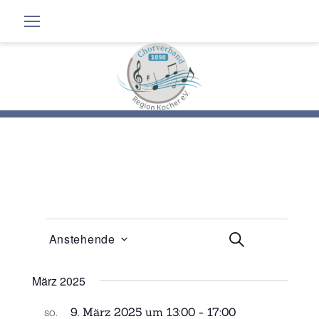
Zum
Inhalt
springen
Veranstaltungen
V
V
Anstehende
Suche
e
Liste
e
r
r
D
März 2025
a
a
a
t
n
n
9. März 2025 um 13:00
-
17:00
u
SO.