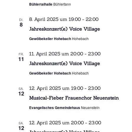
Bühlertalhalle
Bühlertann
-
A
N
n
8. April 2025 um 19:00
-
22:00
DI.
a
s
8
Jahreskonzert(e) Voice Village
i
v
c
i
Gewölbekeller Hohebach
Hohebach
h
g
t
a
11. April 2025 um 20:00
-
23:00
FR.
11
e
t
Jahreskonzert(e) Voice Village
n
i
Gewölbekeller Hohebach
Hohebach
,
o
N
n
12. April 2025 um 19:00
-
23:00
SA.
a
12
Musical-Fieber Frauenchor Neuenstein
v
i
Evangelisches Gemeindehaus
Neuenstein
g
a
12. April 2025 um 20:00
-
23:00
SA.
12
t